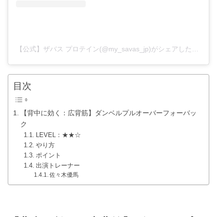
【公式】ザバス プロテイン(@my_savas_jp)がシェアした投稿
目次
【背中に効く：広背筋】ダンベルプルオーバーフォーバッ
ク
LEVEL：★★☆
やり方
ポイント
出演トレーナー
佐々木優馬