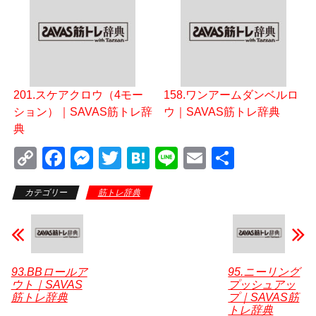
201.スケアクロウ（4モー
158.ワンアームダンベルロ
ション）｜SAVAS筋トレ辞
ウ｜SAVAS筋トレ辞典
典
C
F
M
T
H
Li
E
共
o
a
e
wi
at
n
m
有
カテゴリー
筋トレ辞典
p
c
ss
tt
e
e
ail
y
e
e
er
n
Li
b
n
a
n
o
g
93.BBロールア
95.ニーリング
ウト｜SAVAS
プッシュアッ
k
o
er
筋トレ辞典
プ｜SAVAS筋
k
トレ辞典