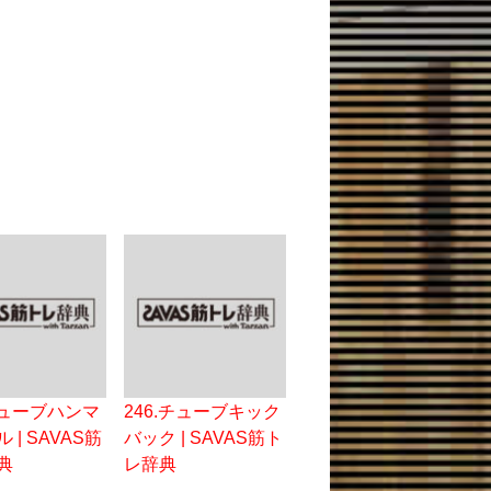
.チューブハンマ
246.チューブキック
 | SAVAS筋
バック | SAVAS筋ト
典
レ辞典