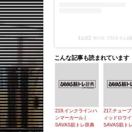
【公式】ザバス プロテイン(@
こんな記事も読まれています
219.インクラインハ
217.チュー
ンマーカール |
ィッドロウイン
SAVAS筋トレ辞典
SAVAS筋ト