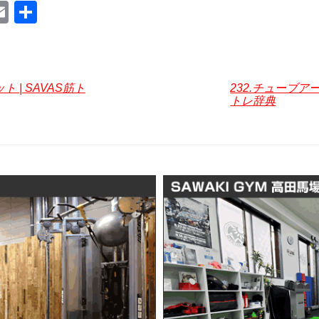
E
共
m
有
ail
ト | SAVAS筋ト
232.チューブアー
トレ辞典