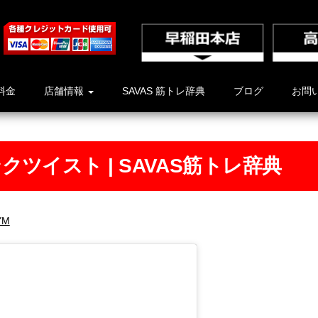
料金
店舗情報
SAVAS 筋トレ辞典
ブログ
お問
クツイスト | SAVAS筋トレ辞典
YM