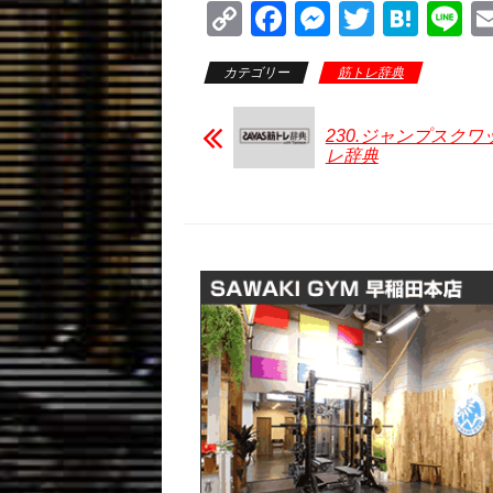
C
F
M
T
H
Li
o
a
e
wi
at
n
カテゴリー
筋トレ辞典
p
c
ss
tt
e
e
y
e
e
er
n
230.ジャンプスクワッ
Li
b
n
a
レ辞典
n
o
g
k
o
er
k