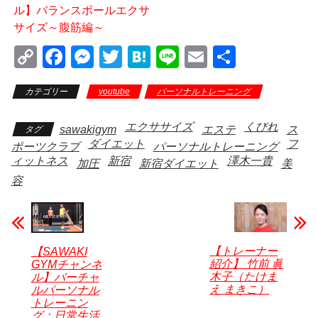
ル】バランスボールエクサ
サイズ～腹筋編～
C
F
M
T
H
Li
E
共
o
a
e
wi
at
n
m
有
カテゴリー
youtube
パーソナルトレーニング
ブロ
p
c
ss
tt
e
e
ail
グ
y
e
e
er
n
エクササイズ
くびれ
sawakigym
エステ
ス
タグ
Li
b
n
a
ダイエット
フ
ポーツクラブ
パーソナルトレーニング
ィットネス
新宿
澤木一貴
n
o
加圧
g
新宿ダイエット
美
容
k
o
er
k
【トレーナー
【SAWAKI
紹介】 竹前 眞
GYMチャンネ
木子（たけま
ル】バーチャ
え まきこ）
ルパーソナル
トレーニン
グ：日常生活