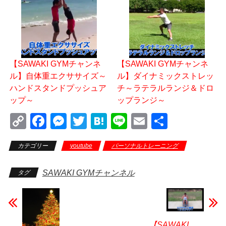
【SAWAKI GYMチャンネ
【SAWAKI GYMチャンネ
ル】自体重エクササイズ～
ル】ダイナミックストレッ
ハンドスタンドプッシュア
チ～ラテラルランジ＆ドロ
ップ～
ップランジ～
C
F
M
T
H
Li
E
共
o
a
e
wi
at
n
m
有
カテゴリー
youtube
パーソナルトレーニング
ブロ
p
c
ss
tt
e
e
ail
グ
y
e
e
er
n
SAWAKI GYMチャンネル
タグ
Li
b
n
a
n
o
g
k
o
er
【SAWAKI