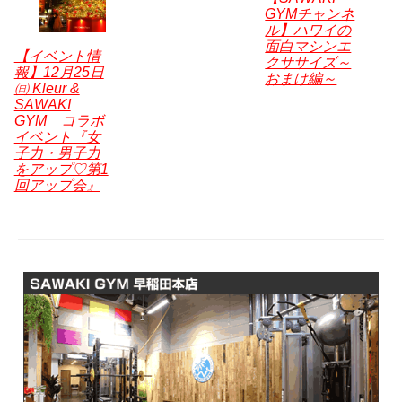
k
GYMチャンネ
ル】ハワイの
面白マシンエ
【イベント情
クササイズ～
報】12月25日
おまけ編～
㈰ Kleur &
SAWAKI
GYM コラボ
イベント『女
子力・男子力
をアップ♡第1
回アップ会』