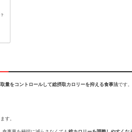
？
？
摂取量をコントロールして総摂取カロリーを抑える食事法
です
ります。
、食事量を極端に減らさなくても
総カロリーを調整しやすくな