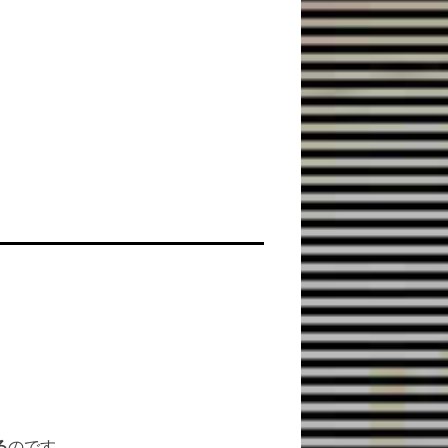
。
る
のです。