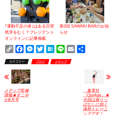
｢運動不足の体｣はある日突
第2回 SAWAKI BARのお知
然牙をむく？プレジデント
らせ
オンラインに記事掲載
C
F
M
T
H
Li
E
共
o
a
e
wi
at
n
m
有
カテゴリー
ブログ
メディア
p
c
ss
tt
e
e
ail
y
e
e
er
n
Li
b
n
a
n
o
g
メディア監修
集英社
情報★すこや
「OurAge」★
k
o
er
か8月号
今回は座りっ
k
ぱなしに効く
体幹トレーニ
ングです！