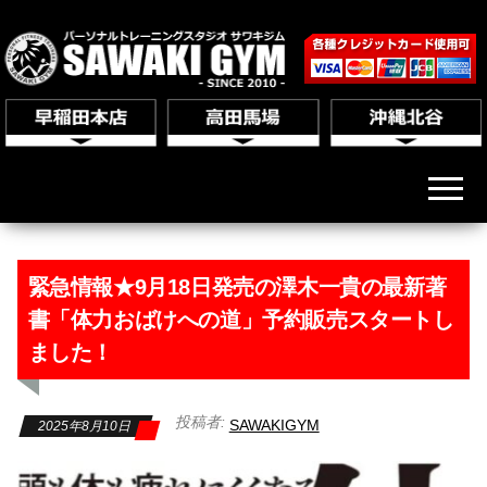
緊急情報★9月18日発売の澤木一貴の最新著
書「体力おばけへの道」予約販売スタートし
ました！
投稿者:
SAWAKIGYM
2025年8月10日