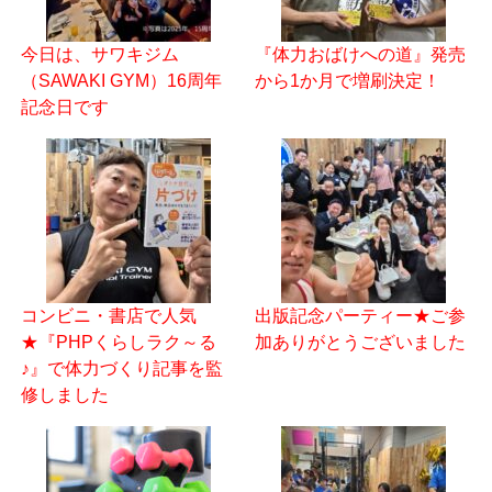
今日は、サワキジム
『体力おばけへの道』発売
（SAWAKI GYM）16周年
から1か月で増刷決定！
記念日です
コンビニ・書店で人気
出版記念パーティー★ご参
★『PHPくらしラク～る
加ありがとうございました
♪』で体力づくり記事を監
修しました