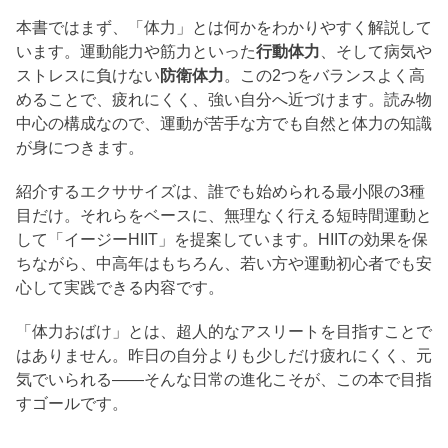
本書ではまず、「体力」とは何かをわかりやすく解説して
います。運動能力や筋力といった
行動体力
、そして病気や
ストレスに負けない
防衛体力
。この2つをバランスよく高
めることで、疲れにくく、強い自分へ近づけます。読み物
中心の構成なので、運動が苦手な方でも自然と体力の知識
が身につきます。
紹介するエクササイズは、誰でも始められる最小限の3種
目だけ。それらをベースに、無理なく行える短時間運動と
して「イージーHIIT」を提案しています。HIITの効果を保
ちながら、中高年はもちろん、若い方や運動初心者でも安
心して実践できる内容です。
「体力おばけ」とは、超人的なアスリートを目指すことで
はありません。昨日の自分よりも少しだけ疲れにくく、元
気でいられる――そんな日常の進化こそが、この本で目指
すゴールです。