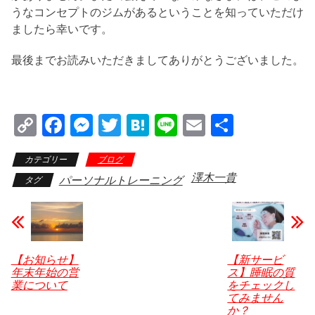
うなコンセプトのジムがあるということを知っていただけ
ましたら幸いです。
最後までお読みいただきましてありがとうございました。
C
F
M
T
H
Li
E
共
o
a
e
wi
at
n
m
有
カテゴリー
ブログ
p
c
ss
tt
e
e
ail
澤木一貴
パーソナルトレーニング
タグ
y
e
e
er
n
Li
b
n
a
n
o
g
k
o
er
【お知らせ】
【新サービ
年末年始の営
ス】睡眠の質
k
業について
をチェックし
てみません
か？