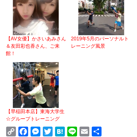
【AV女優】かさいあみさん
2019年5月のパーソナルト
＆友田彩也香さん、ご来
レーニング風景
館！
【早稲田本店】東海大学生
☆グループトレーニング
C
F
M
T
H
Li
E
共