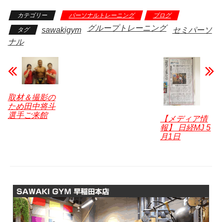
o
a
e
wi
at
n
m
有
カテゴリー
パーソナルトレーニング
ブログ
p
c
ss
tt
e
e
ail
グループトレーニング
sawakigym
セミパーソ
タグ
y
e
e
er
n
ナル
Li
b
n
a
n
o
g
k
o
er
k
取材＆撮影の
ため田中将斗
選手ご来館
【メディア情
報】 日経MJ 5
月1日