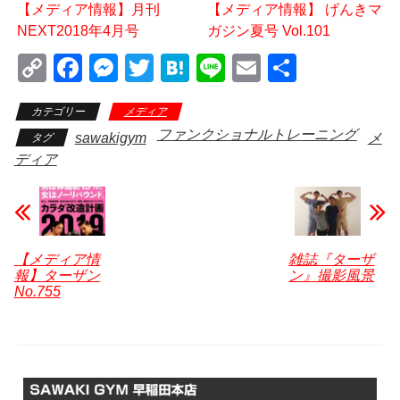
【メディア情報】月刊
【メディア情報】 げんきマ
NEXT2018年4月号
ガジン夏号 Vol.101
C
F
M
T
H
Li
E
共
o
a
e
wi
at
n
m
有
カテゴリー
メディア
p
c
ss
tt
e
e
ail
ファンクショナルトレーニング
sawakigym
メ
タグ
y
e
e
er
n
ディア
Li
b
n
a
n
o
g
k
o
er
k
【メディア情
雑誌『ターザ
報】ターザン
ン』撮影風景
No.755