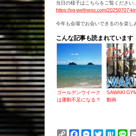
当日の様子はこちらをご覧ください
https://sg-wellness.com/20250707-kin
今年も会場でお会いできるのを楽し
こんな記事も読まれています
ゴールデンウイーク
SAWAKI G
は運動不足になる？
動画
C
F
M
T
H
Li