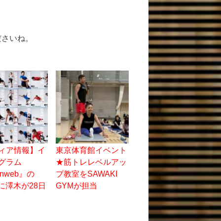
ださいね。
ィア情報】イ
東京体育館イベント
グラム
★筋トレレベルアッ
anweb』の
プ教室をSAWAKI
iesに澤木が28日
GYMが担当