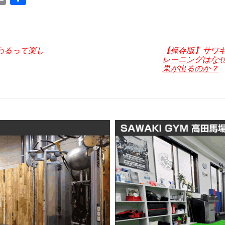
m
有
ail
わるって楽し
【保存版】サワ
レーニングはなぜ
果が出るのか？