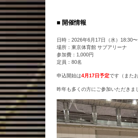
■ 開催情報
日時：2026年6月17日（水）18:30〜2
場所：東京体育館 サブアリーナ
参加費：1,000円
定員：80名
申込開始は
4月17日予定
です（また
昨年も多くの方にご参加いただきま