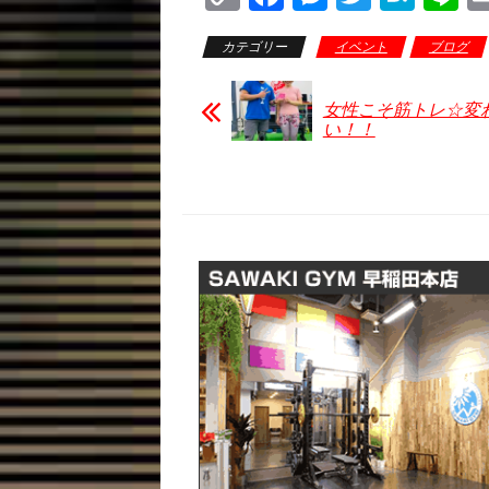
o
a
e
wi
at
n
カテゴリー
イベント
ブログ
p
c
ss
tt
e
e
y
e
e
er
n
女性こそ筋トレ☆変
Li
b
n
a
い！！
n
o
g
k
o
er
k