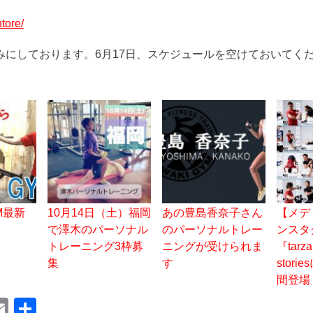
。
tore/
みにしております。6月17日、スケジュールを空けておいてく
YM最新
10月14日（土）福岡
あの豊島香奈子さん
【メデ
で澤木のパーソナル
のパーソナルトレー
ンスタ
トレーニング3枠募
ニングが受けられま
『tarz
集
す
stor
間登場
E
共