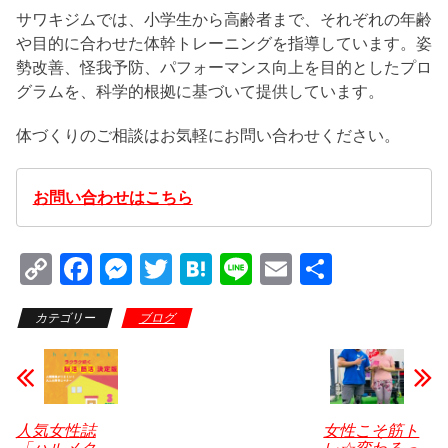
サワキジムでは、小学生から高齢者まで、それぞれの年齢
や目的に合わせた体幹トレーニングを指導しています。姿
勢改善、怪我予防、パフォーマンス向上を目的としたプロ
グラムを、科学的根拠に基づいて提供しています。
体づくりのご相談はお気軽にお問い合わせください。
お問い合わせはこちら
C
F
M
T
H
Li
E
共
o
a
e
wi
at
n
m
有
カテゴリー
ブログ
p
c
ss
tt
e
e
ail
y
e
e
er
n
Li
b
n
a
n
o
g
人気女性誌
女性こそ筋ト