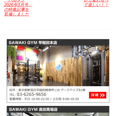
「ハルメク
レ☆変わるっ
k
o
er
2026年3月号」
て楽しい！！
k
の特集記事を
監修しました